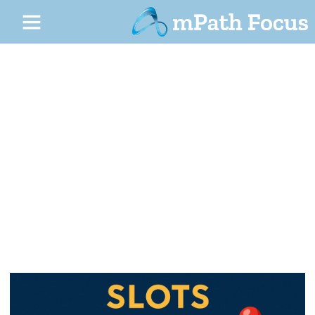
PL
Pewna gra w certyfikowanych
kasynach internetowych
January 29, 2026
No Comments