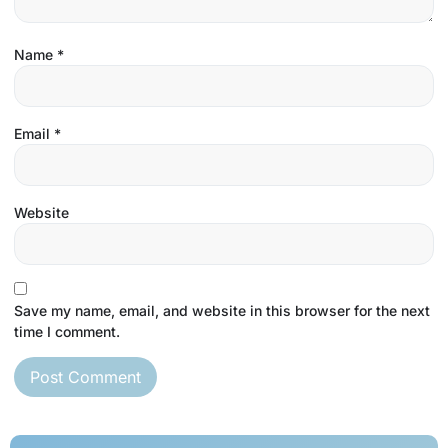
Name
*
Email
*
Website
Save my name, email, and website in this browser for the next
time I comment.