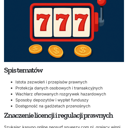
Spis tematów
Istota zezwoleń i przepisów prawnych
Protekcja danych osobowych i transakcyjnych
Wachlarz oferowanych rozgrywek hazardowych
Sposoby depozytów i wypłat funduszy
Dostępność na gadżetach przenośnych
Znaczenie licencji i regulacji prawnych
Szukając
kasyno online neosurf squeezy.com.pl
, grający winni