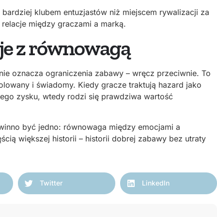
ę bardziej klubem entuzjastów niż miejscem rywalizacji za
e relacje między graczami a marką.
je z równowagą
nie oznacza ograniczenia zabawy – wręcz przeciwnie. To
lowany i świadomy. Kiedy gracze traktują hazard jako
iego zysku, wtedy rodzi się prawdziwa wartość
owinno być jedno: równowaga między emocjami a
cią większej historii – historii dobrej zabawy bez utraty
Twitter
LinkedIn