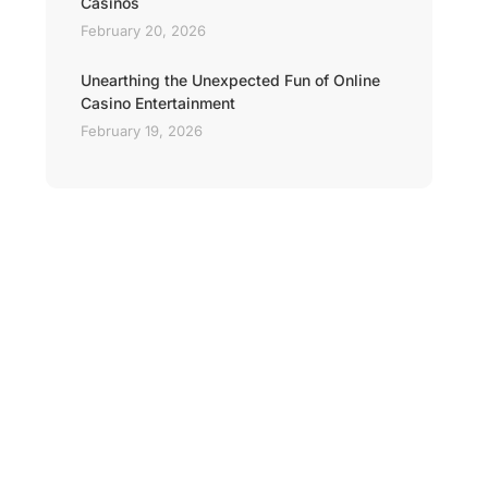
Casinos
February 20, 2026
Unearthing the Unexpected Fun of Online
Casino Entertainment
February 19, 2026