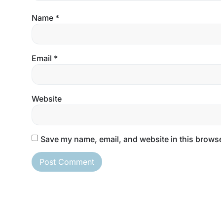
Name
*
Email
*
Website
Save my name, email, and website in this browse