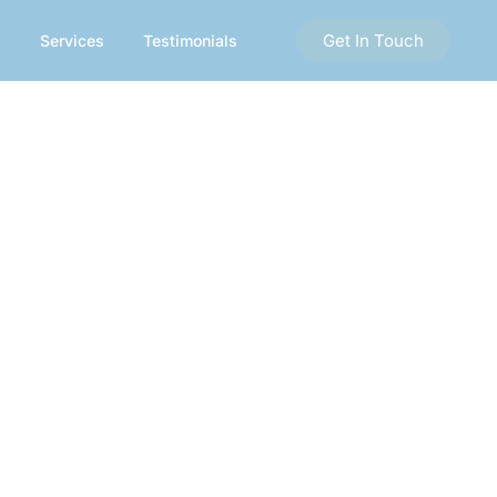
Get In Touch
s
Services
Testimonials
 Gdy Rozrywka
cią