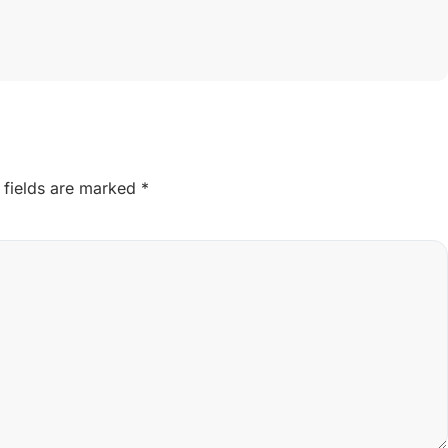
 fields are marked
*