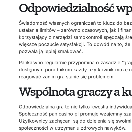
Odpowiedzialność wp
Świadomość własnych ograniczeń to klucz do bez
ustalania limitów – zarówno czasowych, jak i fin
korzystający z narzędzi samokontroli spędzają śr
większe poczucie satysfakcji. To dowód na to, że 
pozwala ją lepiej smakować.
Pankasyno regularnie przypomina o zasadzie “gra
dostępnym poradnikom każdy użytkownik może na
reagować zanim gra stanie się problemem.
Wspólnota graczy a k
Odpowiedzialna gra to nie tylko kwestia indywidua
Społeczność pan casino pl promuje wzajemny szac
Użytkownicy zachęcani są do dzielenia się swoi
społeczności w utrzymaniu zdrowych nawyków.